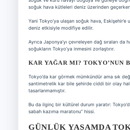
soğuk ve kuru havayı doğuya ve güneye doğru
soğuk hava kütleleri deniz üzerinden geçerken 
Yani Tokyo’ya ulaşan soğuk hava, Eskişehir’e 
deniz etkisiyle modifiye edilir.
Ayrıca Japonya’yı çevreleyen dağ sıraları da 
soğukların Tokyo’ya inmesini zorlaştırır.
KAR YAĞAR MI? TOKYO’NUN 
Tokyo’da kar görmek mümkündür ama sık değildir
santimetrelik kar bile şehirde ciddi bir olay ha
tasarlanmamıştır.
Bu da ilginç bir kültürel durum yaratır: Tokyo’d
sabah kazıma maratonu” hissi.
GÜNLÜK YAŞAMDA TOK