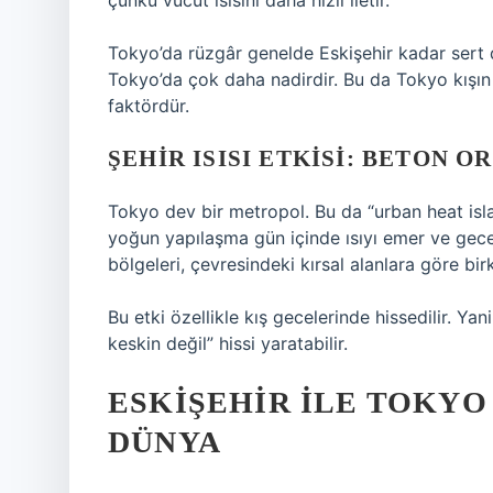
çünkü vücut ısısını daha hızlı iletir.
Tokyo’da rüzgâr genelde Eskişehir kadar sert de
Tokyo’da çok daha nadirdir. Bu da Tokyo kışı
faktördür.
ŞEHIR ISISI ETKISI: BETON 
Tokyo dev bir metropol. Bu da “urban heat island
yoğun yapılaşma gün içinde ısıyı emer ve gec
bölgeleri, çevresindeki kırsal alanlara göre bir
Bu etki özellikle kış gecelerinde hissedilir. Y
keskin değil” hissi yaratabilir.
ESKIŞEHIR ILE TOKYO
DÜNYA