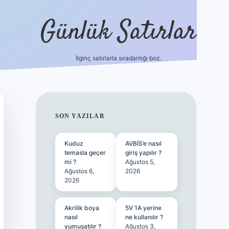
Günlük Satırlar
İlginç satırlarla sıradanlığı boz.
ilbet giriş
SIDEBAR
SON YAZILAR
Kuduz
AVBİS’e nasıl
temasla geçer
giriş yapılır ?
mi ?
Ağustos 5,
Ağustos 6,
2026
2026
Akrilik boya
5V 1A yerine
nasıl
ne kullanılır ?
yumuşatılır ?
Ağustos 3,