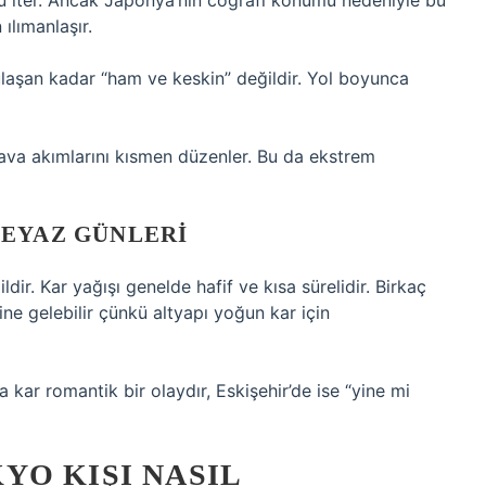
 iter. Ancak Japonya’nın coğrafi konumu nedeniyle bu
ılımanlaşır.
ulaşan kadar “ham ve keskin” değildir. Yol boyunca
hava akımlarını kısmen düzenler. Bu da ekstrem
BEYAZ GÜNLERI
. Kar yağışı genelde hafif ve kısa sürelidir. Birkaç
line gelebilir çünkü altyapı yoğun kar için
a kar romantik bir olaydır, Eskişehir’de ise “yine mi
YO KIŞI NASIL