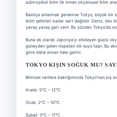
subtropikal iklim ile ılıman okyanusal iklim a
Basitçe anlatmak gerekirse Tokyo, büyük bir su
iklim şehirleri kadar sert değildir. Deniz, dev bi
yavaş yavaş geri verir. Bu yüzden Tokyo’da sıca
Buna ek olarak Japonya’yı etkileyen güçlü okyan
güneyden gelen nispeten ılık suyu taşır. Bu akı
göre daha ılıman hale getirir.
TOKYO KIŞIN SOĞUK MU? SAY
Bilimsel verilere baktığımızda Tokyo’nun kış sı
Aralık: 5°C – 12°C
Ocak: 2°C – 10°C
Şubat: 3°C – 11°C