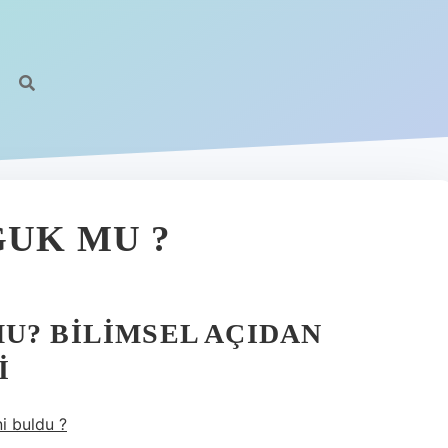
ĞUK MU ?
U? BILIMSEL AÇIDAN
I
i buldu ?