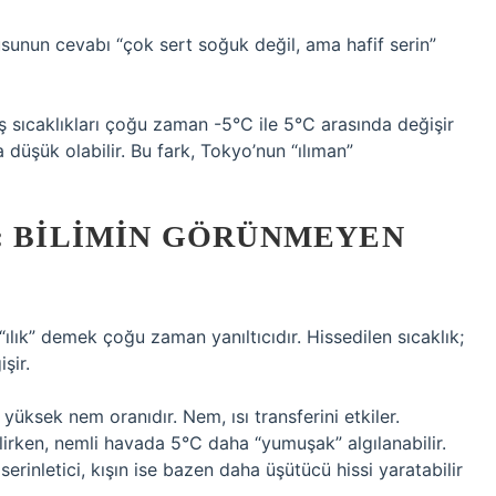
sunun cevabı “çok sert soğuk değil, ama hafif serin”
ş sıcaklıkları çoğu zaman -5°C ile 5°C arasında değişir
 düşük olabilir. Bu fark, Tokyo’nun “ılıman”
: BILIMIN GÖRÜNMEYEN
ık” demek çoğu zaman yanıltıcıdır. Hissedilen sıcaklık;
şir.
 yüksek nem oranıdır. Nem, ısı transferini etkiler.
irken, nemli havada 5°C daha “yumuşak” algılanabilir.
rinletici, kışın ise bazen daha üşütücü hissi yaratabilir