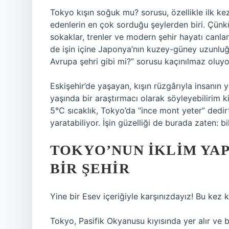
Tokyo kışın soğuk mu? sorusu, özellikle ilk 
edenlerin en çok sorduğu şeylerden biri. Çünkü
sokaklar, trenler ve modern şehir hayatı canla
de işin içine Japonya’nın kuzey-güney uzunluğu 
Avrupa şehri gibi mi?” sorusu kaçınılmaz oluyo
Eskişehir’de yaşayan, kışın rüzgârıyla insanın
yaşında bir araştırmacı olarak söyleyebilirim k
5°C sıcaklık, Tokyo’da “ince mont yeter” dedirt
yaratabiliyor. İşin güzelliği de burada zaten: b
TOKYO’NUN IKLIM YAP
BIR ŞEHIR
Yine bir Esev içeriğiyle karşınızdayız! Bu kez
Tokyo, Pasifik Okyanusu kıyısında yer alır ve b