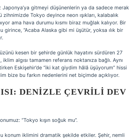
kez Japonya’ya gitmeyi düşünenlerin ya da sadece merak
 zihnimizde Tokyo deyince neon ışıkları, kalabalık
nıyor ama hava durumu kısmı biraz muğlak kalıyor. Bir
girince, “Acaba Alaska gibi mi üşütür, yoksa ılık bir
r.
 yüzünü kesen bir şehirde günlük hayatını sürdüren 27
i, iklim algısı tamamen referans noktanıza bağlı. Aynı
irken Eskişehir’de “iki kat giydim hâlâ üşüyorum” hissi
ilim bize bu farkın nedenlerini net biçimde açıklıyor.
ISI: DENIZLE ÇEVRILI DEV
 konumuz: “Tokyo kışın soğuk mu”.
u konum iklimini dramatik şekilde etkiler. Şehir, nemli