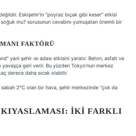
ğildir. Eskişehir’in “poyraz bıçak gibi keser” etkisi
n soğuk mu? sorusunun cevabını yumuşatan önemli bir
ORMANI FAKTÖRÜ
” yani şehir ısı adası etkisini yaratır. Beton, asfalt ve
e yavaşça geri verir. Bu yüzden Tokyo’nun merkez
kaç derece daha sıcak olabilir.
ani sabah 2°C olan bir hava, şehir merkezinde “çok da
 KIYASLAMASI: İKI FARKLI