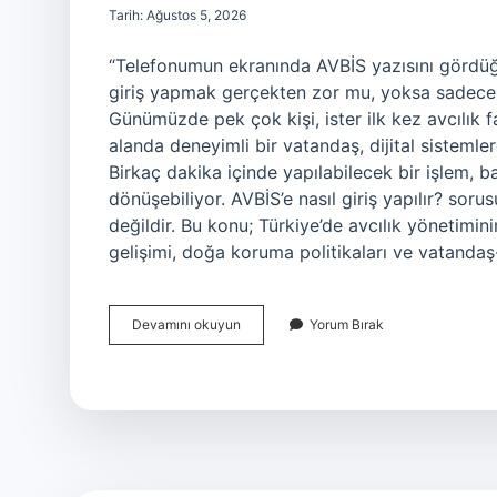
Tarih: Ağustos 5, 2026
“Telefonumun ekranında AVBİS yazısını gördü
giriş yapmak gerçekten zor mu, yoksa sadece 
Günümüzde pek çok kişi, ister ilk kez avcılık faa
alanda deneyimli bir vatandaş, dijital sistemle
Birkaç dakika içinde yapılabilecek bir işlem, 
dönüşebiliyor. AVBİS’e nasıl giriş yapılır? sorus
değildir. Bu konu; Türkiye’de avcılık yönetimin
gelişimi, doğa koruma politikaları ve vatandaş-
AVBİS’e
Devamını okuyun
Yorum Bırak
nasıl
giriş
yapılır
?