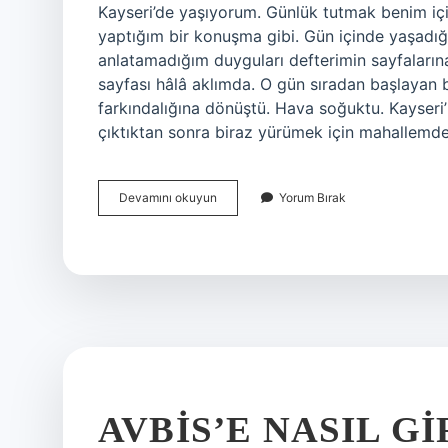
Kayseri’de yaşıyorum. Günlük tutmak benim için 
yaptığım bir konuşma gibi. Gün içinde yaşadığı
anlatamadığım duyguları defterimin sayfaların
sayfası hâlâ aklımda. O gün sıradan başlayan 
farkındalığına dönüştü. Hava soğuktu. Kayseri’n
çıktıktan sonra biraz yürümek için mahallemd
Kuduz
Devamını okuyun
Yorum Bırak
temasla
geçer
mi
?
AVBİS’E NASIL GI