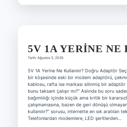
?
5V 1A YERINE NE
Tarih: Ağustos 3, 2026
5V 1A Yerine Ne Kullanılır? Doğru Adaptör Seçm
bir köşesinde eski bir modem adaptörü, çekme
kablosu, rafta ise markası silinmiş bir adaptö
bunu taksam çalışır mı?” Aslında bu soru sade
bağımlılığı içinde küçük ama kritik bir kararsı
çalışmamasına, bazen de geri dönüşü olmayan h
kullanılır?” sorusu, internette en sık aratılan 
Telefonlardan modemlere, LED şeritlerden…