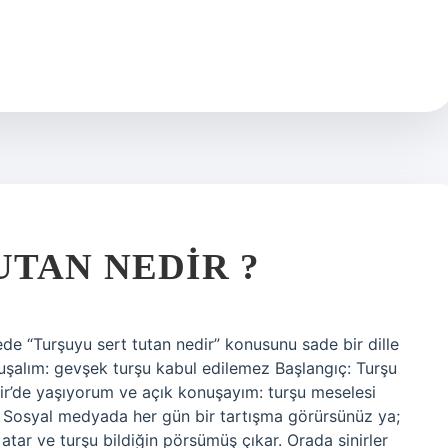
UTAN NEDIR ?
ede “Turşuyu sert tutan nedir” konusunu sade bir dille
nuşalım: gevşek turşu kabul edilemez Başlangıç: Turşu
ir’de yaşıyorum ve açık konuşayım: turşu meselesi
. Sosyal medyada her gün bir tartışma görürsünüz ya;
f atar ve turşu bildiğin pörsümüş çıkar. Orada sinirler