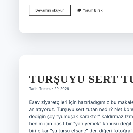
5V
Devamını okuyun
Yorum Bırak
1A
yerine
ne
kullanılır
?
TURŞUYU SERT T
Tarih: Temmuz 29, 2026
Esev ziyaretçileri için hazırladığımız bu makal
anlatıyoruz. Turşuyu sert tutan nedir? Net ko
dediğin şey “yumuşak karakter” kaldırmaz İzm
benim için basit bir “yan yemek” konusu değil
biri çıkar “şu turşu efsane” der, diğeri fotoğra