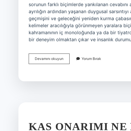
sorunun farklı biçimlerde yankılanan cevabını 
ayrılığın ardından yaşanan duygusal sarsıntıyı
geçmişini ve geleceğini yeniden kurma çabasını
kelimeler aracılığıyla görünmeyen yaralara biçi
kahramanının iç monoloğunda ya da bir tiyatro 
bir deneyim olmaktan çıkar ve insanlık duru
Aşk
Devamını okuyun
Yorum Bırak
acısı
ne
zaman
geçiyor
?
KAS ONARIMI NE