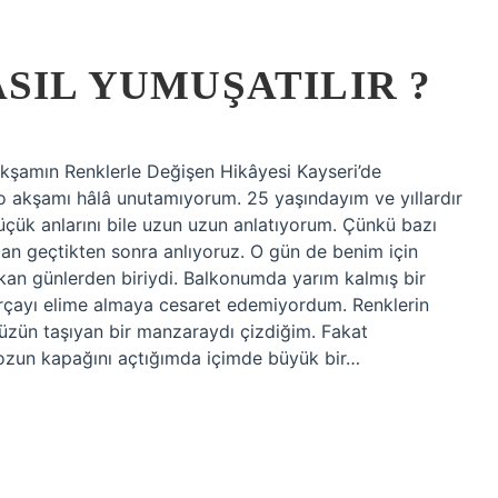
SIL YUMUŞATILIR ?
 Akşamın Renklerle Değişen Hikâyesi Kayseri’de
 akşamı hâlâ unutamıyorum. 25 yaşındayım ve yıllardır
çük anlarını bile uzun uzun anlatıyorum. Çünkü bazı
man geçtikten sonra anlıyoruz. O gün de benim için
kan günlerden biriydi. Balkonumda yarım kalmış bir
ırçayı elime almaya cesaret edemiyordum. Renklerin
 hüzün taşıyan bir manzaraydı çizdiğim. Fakat
anozun kapağını açtığımda içimde büyük bir…