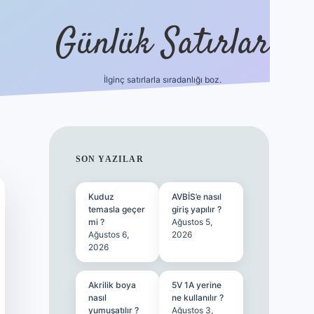
Günlük Satırlar
İlginç satırlarla sıradanlığı boz.
ilbet giriş
SIDEBAR
SON YAZILAR
Kuduz
AVBİS’e nasıl
temasla geçer
giriş yapılır ?
mi ?
Ağustos 5,
Ağustos 6,
2026
2026
Akrilik boya
5V 1A yerine
nasıl
ne kullanılır ?
yumuşatılır ?
Ağustos 3,