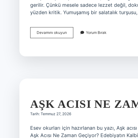
gerilir. Çünkü mesele sadece lezzet değil, do
yüzden kritik. Yumuşamış bir salatalık turşus
Turşuyu
Devamını okuyun
Yorum Bırak
sert
tutan
nedir
?
AŞK ACISI NE ZA
Tarih: Temmuz 27, 2026
Esev okurları için hazırlanan bu yazı, Aşk acıs
Aşk Acısı Ne Zaman Geçiyor? Edebiyatın Kalbind