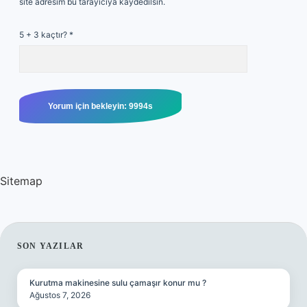
site adresim bu tarayıcıya kaydedilsin.
5 + 3 kaçtır?
*
Sitemap
SIDEBAR
SON YAZILAR
Kurutma makinesine sulu çamaşır konur mu ?
Ağustos 7, 2026