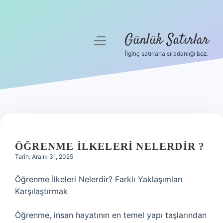
Günlük Satırlar
menüyü
aç
İlginç satırlarla sıradanlığı boz.
Anasayfa
Gizlilik Politikası
Yasal Uyarı
Hakkımızda
ÖĞRENME ILKELERI NELERDIR ?
Tarih: Aralık 31, 2025
Öğrenme İlkeleri Nelerdir? Farklı Yaklaşımları
Karşılaştırmak
Öğrenme, insan hayatının en temel yapı taşlarından