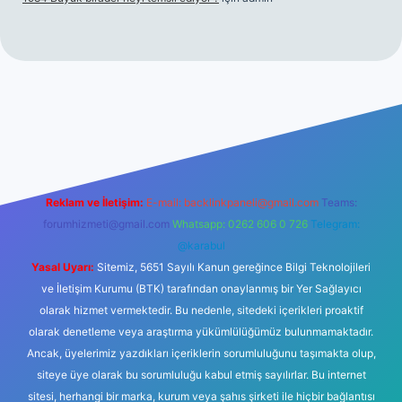
ş
Reklam ve İletişim:
E-mail:
backlinkpaneli@gmail.com
Teams:
forumhizmeti@gmail.com
Whatsapp: 0262 606 0 726
Telegram:
@karabul
Yasal Uyarı:
Sitemiz, 5651 Sayılı Kanun gereğince Bilgi Teknolojileri
ve İletişim Kurumu (BTK) tarafından onaylanmış bir Yer Sağlayıcı
olarak hizmet vermektedir. Bu nedenle, sitedeki içerikleri proaktif
olarak denetleme veya araştırma yükümlülüğümüz bulunmamaktadır.
Ancak, üyelerimiz yazdıkları içeriklerin sorumluluğunu taşımakta olup,
siteye üye olarak bu sorumluluğu kabul etmiş sayılırlar. Bu internet
sitesi, herhangi bir marka, kurum veya şahıs şirketi ile hiçbir bağlantısı