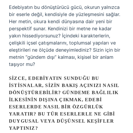
Edebiyatın bu dönüştürücü gücü, okurun yalnızca
bir eserle değil, kendisiyle de yüzleşmesini sağlar.
Her metin, okura kendi dünyasına dair yeni bir
perspektif sunar. Kendinizi bir metne ne kadar
yakın hissediyorsunuz? İçindeki karakterlerin,
çelişkili içsel çatışmalarını, toplumsal yapıları ve
eleştirileri ne ölçüde deneyimlediniz? Sizin için bir
metnin “gündem dışı” kalması, kişisel bir anlam
taşıyor mu?
SIZCE, EDEBIYATIN SUNDUĞU BU
ISTISNALAR, SIZIN BAKIŞ AÇINIZI NASIL
DÖNÜŞTÜREBILIR? GÜNDEME BAĞLILIK
ILKESININ DIŞINA ÇIKMAK, EDEBI
ESERLERDE NASIL BIR ÖZGÜRLÜK
YARATIR? BU TÜR ESERLERLE NE GIBI
DUYGUSAL VEYA DÜŞÜNSEL KEŞIFLER
YAPTINIZ?