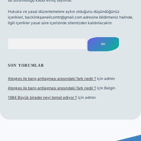
bu sorumluluğu kabul etmiş sayılırlar.
Hukuka ve yasal düzenlemelere aykırı olduğunu düşündüğünüz
içerikleri,
backlinkpanelicomtr@gmail.com
adresine bildirmeniz halinde,
ilgili içerikler yasal süre içerisinde sitemizden kaldırılacaktır.
Arama
SON YORUMLAR
Ateşkes ile barış antlaşması arasındaki fark nedir ?
için
admin
Ateşkes ile barış antlaşması arasındaki fark nedir ?
için
Belgin
1984 Büyük birader neyi temsil ediyor ?
için
admin
et giriş