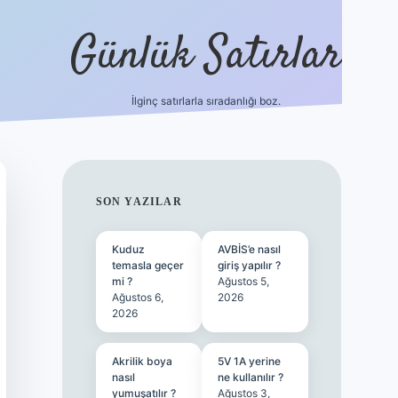
Günlük Satırlar
İlginç satırlarla sıradanlığı boz.
ilbet giriş
SIDEBAR
SON YAZILAR
Kuduz
AVBİS’e nasıl
temasla geçer
giriş yapılır ?
mi ?
Ağustos 5,
Ağustos 6,
2026
2026
Akrilik boya
5V 1A yerine
nasıl
ne kullanılır ?
yumuşatılır ?
Ağustos 3,