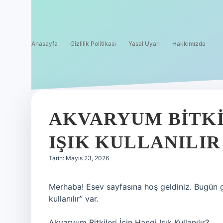
Anasayfa
Gizlilik Politikası
Yasal Uyarı
Hakkımızda
AKVARYUM BITKI
IŞIK KULLANILIR
Tarih: Mayıs 23, 2026
Merhaba! Esev sayfasına hoş geldiniz. Bugün g
kullanılır” var.
Akvaryum Bitkileri İçin Hangi Işık Kullanılır?