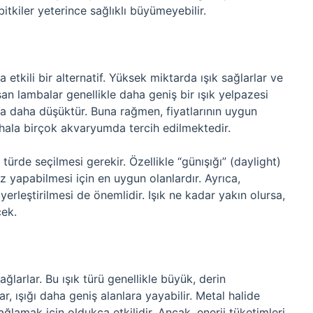
bitkiler yeterince sağlıklı büyümeyebilir.
a etkili bir alternatif. Yüksek miktarda ışık sağlarlar ve
san lambalar genellikle daha geniş bir ışık yelpazesi
asla daha düşüktür. Buna rağmen, fiyatlarının uygun
 hala birçok akvaryumda tercih edilmektedir.
 türde seçilmesi gerekir. Özellikle “günışığı” (daylight)
ez yapabilmesi için en uygun olanlardır. Ayrıca,
erleştirilmesi de önemlidir. Işık ne kadar yakın olursa,
çek.
ğlarlar. Bu ışık türü genellikle büyük, derin
r, ışığı daha geniş alanlara yayabilir. Metal halide
sağlamak için oldukça etkilidir. Ancak, enerji tüketimleri