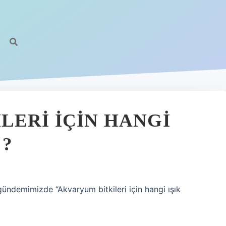
LERI IÇIN HANGI
 ?
ündemimizde “Akvaryum bitkileri için hangi ışık