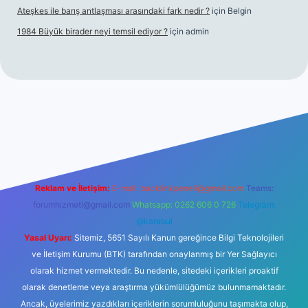
Ateşkes ile barış antlaşması arasındaki fark nedir ?
için
Belgin
1984 Büyük birader neyi temsil ediyor ?
için
admin
riş
Reklam ve İletişim:
E-mail:
backlinkpaneli@gmail.com
Teams:
forumhizmeti@gmail.com
Whatsapp: 0262 606 0 726
Telegram:
@karabul
Yasal Uyarı:
Sitemiz, 5651 Sayılı Kanun gereğince Bilgi Teknolojileri
ve İletişim Kurumu (BTK) tarafından onaylanmış bir Yer Sağlayıcı
olarak hizmet vermektedir. Bu nedenle, sitedeki içerikleri proaktif
olarak denetleme veya araştırma yükümlülüğümüz bulunmamaktadır.
Ancak, üyelerimiz yazdıkları içeriklerin sorumluluğunu taşımakta olup,