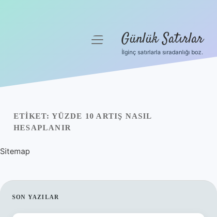
Günlük Satırlar
menüyü
aç
İlginç satırlarla sıradanlığı boz.
Anasayfa
Gizlilik Politikası
Yasal Uyarı
ETIKET:
YÜZDE 10 ARTIŞ NASIL
HESAPLANIR
Hakkımızda
Sitemap
SIDEBAR
SON YAZILAR