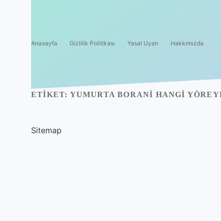
Anasayfa
Gizlilik Politikası
Yasal Uyarı
Hakkımızda
ETIKET:
YUMURTA BORANI HANGI YÖREY
Sitemap