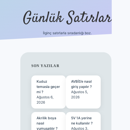
Günlük Satırlar
İlginç satırlarla sıradanlığı boz.
ilbet giri
SIDEBAR
SON YAZILAR
Kuduz
AVBİS’e nasıl
temasla geçer
giriş yapılır ?
mi ?
Ağustos 5,
Ağustos 6,
2026
2026
Akrilik boya
5V 1A yerine
nasıl
ne kullanılır ?
yumuşatılır ?
Ağustos 3,