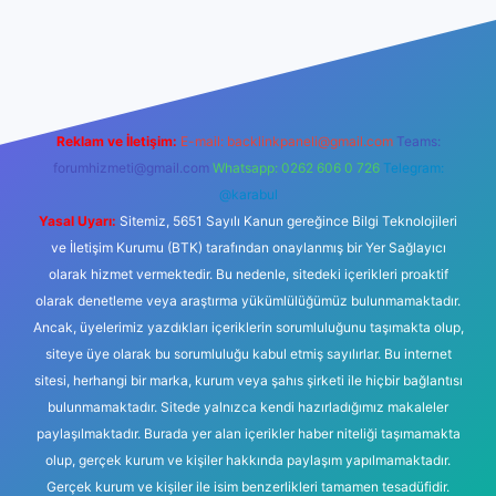
iş
Reklam ve İletişim:
E-mail:
backlinkpaneli@gmail.com
Teams:
forumhizmeti@gmail.com
Whatsapp: 0262 606 0 726
Telegram:
@karabul
Yasal Uyarı:
Sitemiz, 5651 Sayılı Kanun gereğince Bilgi Teknolojileri
ve İletişim Kurumu (BTK) tarafından onaylanmış bir Yer Sağlayıcı
olarak hizmet vermektedir. Bu nedenle, sitedeki içerikleri proaktif
olarak denetleme veya araştırma yükümlülüğümüz bulunmamaktadır.
Ancak, üyelerimiz yazdıkları içeriklerin sorumluluğunu taşımakta olup,
siteye üye olarak bu sorumluluğu kabul etmiş sayılırlar. Bu internet
sitesi, herhangi bir marka, kurum veya şahıs şirketi ile hiçbir bağlantısı
bulunmamaktadır. Sitede yalnızca kendi hazırladığımız makaleler
paylaşılmaktadır. Burada yer alan içerikler haber niteliği taşımamakta
olup, gerçek kurum ve kişiler hakkında paylaşım yapılmamaktadır.
Gerçek kurum ve kişiler ile isim benzerlikleri tamamen tesadüfidir.