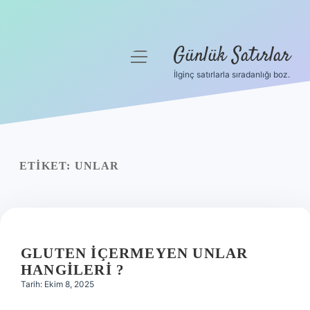
Günlük Satırlar
menüyü
aç
İlginç satırlarla sıradanlığı boz.
Anasayfa
Gizlilik Politikası
Yasal Uyarı
ETIKET:
UNLAR
Hakkımızda
GLUTEN IÇERMEYEN UNLAR
HANGILERI ?
Tarih: Ekim 8, 2025