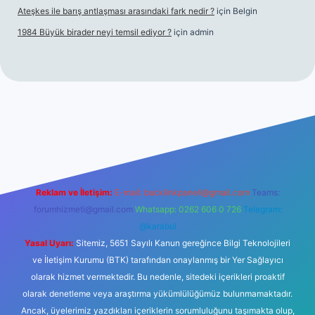
Ateşkes ile barış antlaşması arasındaki fark nedir ?
için
Belgin
1984 Büyük birader neyi temsil ediyor ?
için
admin
giriş
Reklam ve İletişim:
E-mail:
backlinkpaneli@gmail.com
Teams:
forumhizmeti@gmail.com
Whatsapp: 0262 606 0 726
Telegram:
@karabul
Yasal Uyarı:
Sitemiz, 5651 Sayılı Kanun gereğince Bilgi Teknolojileri
ve İletişim Kurumu (BTK) tarafından onaylanmış bir Yer Sağlayıcı
olarak hizmet vermektedir. Bu nedenle, sitedeki içerikleri proaktif
olarak denetleme veya araştırma yükümlülüğümüz bulunmamaktadır.
Ancak, üyelerimiz yazdıkları içeriklerin sorumluluğunu taşımakta olup,