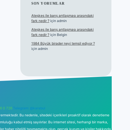
SON YORUMLAR
Ateşkes ile barış antlaşması arasındaki
fark nedir ?
için
admin
Ateşkes ile barış antlaşması arasındaki
fark nedir ?
için
Belgin
1984 Büyük birader neyi temsil ediyor ?
için
admin
6 0 726
Telegram: @karabul
ermektedir. Bu nedenle, sitedeki içerikleri proaktif olarak denetleme
uğu kabul etmiş sayılırlar. Bu internet sitesi, herhangi bir marka,
kler haber niteliği taşımamakta olup, gerçek kurum ve kişiler hakkında