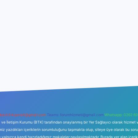
backlinkpaneli@gmail.com
Teams:
forumhizmeti@gmail.com
Whatsapp: 0262 60
i ve İletişim Kurumu (BTK) tarafından onaylanmış bir Yer Sağlayıcı olarak hizmet v
azdıkları içeriklerin sorumluluğunu taşımakta olup, siteye üye olarak bu sorumlul
e yalnızca kendi hazırladığımız makaleler paylaşılmaktadır. Burada yer alan içeri