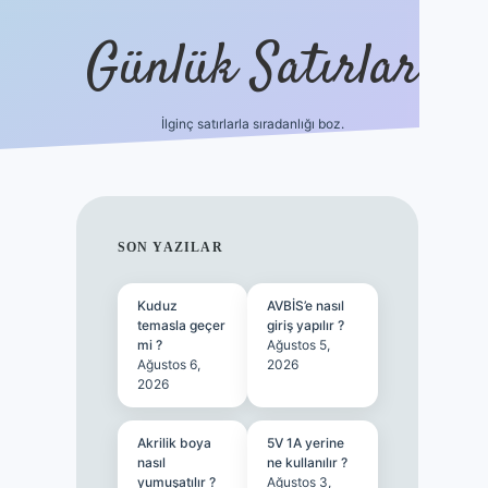
Günlük Satırlar
İlginç satırlarla sıradanlığı boz.
ilbet giriş
SIDEBAR
SON YAZILAR
Kuduz
AVBİS’e nasıl
temasla geçer
giriş yapılır ?
mi ?
Ağustos 5,
Ağustos 6,
2026
2026
Akrilik boya
5V 1A yerine
nasıl
ne kullanılır ?
yumuşatılır ?
Ağustos 3,