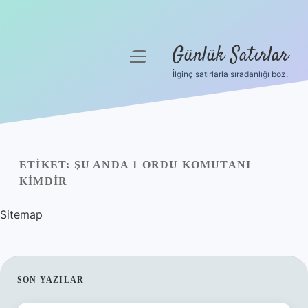
Günlük Satırlar
menüyü
aç
İlginç satırlarla sıradanlığı boz.
Anasayfa
Gizlilik Politikası
Yasal Uyarı
ETIKET:
ŞU ANDA 1 ORDU KOMUTANI
KIMDIR
Hakkımızda
Sitemap
SIDEBAR
SON YAZILAR