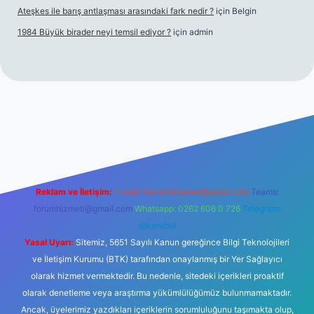
Ateşkes ile barış antlaşması arasındaki fark nedir ?
için
Belgin
1984 Büyük birader neyi temsil ediyor ?
için
admin
iş
Reklam ve İletişim:
E-mail:
backlinkpaneli@gmail.com
Teams:
forumhizmeti@gmail.com
Whatsapp: 0262 606 0 726
Telegram:
@karabul
Yasal Uyarı:
Sitemiz, 5651 Sayılı Kanun gereğince Bilgi Teknolojileri
ve İletişim Kurumu (BTK) tarafından onaylanmış bir Yer Sağlayıcı
olarak hizmet vermektedir. Bu nedenle, sitedeki içerikleri proaktif
olarak denetleme veya araştırma yükümlülüğümüz bulunmamaktadır.
Ancak, üyelerimiz yazdıkları içeriklerin sorumluluğunu taşımakta olup,