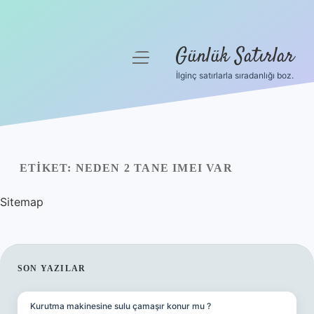
Günlük Satırlar
menüyü
aç
İlginç satırlarla sıradanlığı boz.
Anasayfa
Gizlilik Politikası
Yasal Uyarı
ETIKET:
NEDEN 2 TANE IMEI VAR
Hakkımızda
Sitemap
SIDEBAR
SON YAZILAR
Kurutma makinesine sulu çamaşır konur mu ?