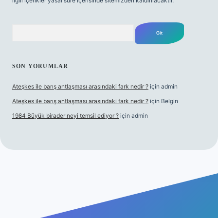
ilgili içerikler yasal süre içerisinde sitemizden kaldırılacaktır.
Arama
SON YORUMLAR
Ateşkes ile barış antlaşması arasındaki fark nedir ?
için
admin
Ateşkes ile barış antlaşması arasındaki fark nedir ?
için
Belgin
1984 Büyük birader neyi temsil ediyor ?
için
admin
riş