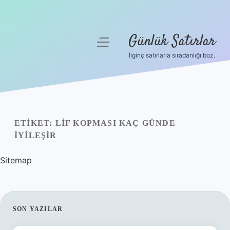
Günlük Satırlar
menüyü
aç
İlginç satırlarla sıradanlığı boz.
Anasayfa
Gizlilik Politikası
Yasal Uyarı
ETIKET:
LIF KOPMASI KAÇ GÜNDE
IYILEŞIR
Hakkımızda
Sitemap
SIDEBAR
SON YAZILAR