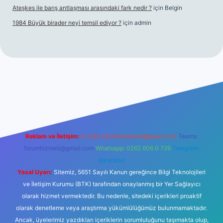
Ateşkes ile barış antlaşması arasındaki fark nedir ?
için
Belgin
1984 Büyük birader neyi temsil ediyor ?
için
admin
 giriş
Reklam ve İletişim:
E-mail:
backlinkpaneli@gmail.com
Teams:
forumhizmeti@gmail.com
Whatsapp: 0262 606 0 726
Telegram:
@karabul
Yasal Uyarı:
Sitemiz, 5651 Sayılı Kanun gereğince Bilgi Teknolojileri
ve İletişim Kurumu (BTK) tarafından onaylanmış bir Yer Sağlayıcı
olarak hizmet vermektedir. Bu nedenle, sitedeki içerikleri proaktif
olarak denetleme veya araştırma yükümlülüğümüz bulunmamaktadır.
Ancak, üyelerimiz yazdıkları içeriklerin sorumluluğunu taşımakta olup,