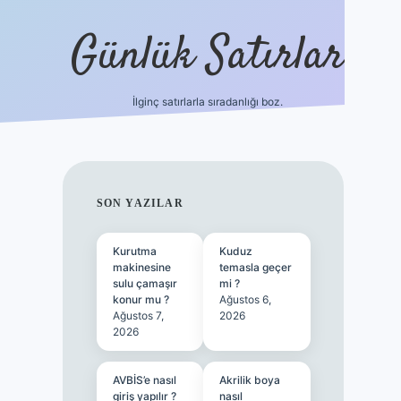
Günlük Satırlar
İlginç satırlarla sıradanlığı boz.
ilbet giriş
SIDEBAR
SON YAZILAR
Kurutma
Kuduz
makinesine
temasla geçer
sulu çamaşır
mi ?
konur mu ?
Ağustos 6,
Ağustos 7,
2026
2026
AVBİS’e nasıl
Akrilik boya
giriş yapılır ?
nasıl