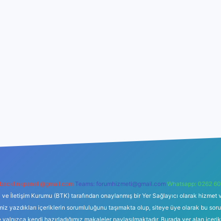
backlinkpaneli@gmail.com
Teams:
forumhizmeti@gmail.com
Whatsapp: 0262 60
i ve İletişim Kurumu (BTK) tarafından onaylanmış bir Yer Sağlayıcı olarak hizmet v
azdıkları içeriklerin sorumluluğunu taşımakta olup, siteye üye olarak bu sorumlul
e yalnızca kendi hazırladığımız makaleler paylaşılmaktadır. Burada yer alan içeri