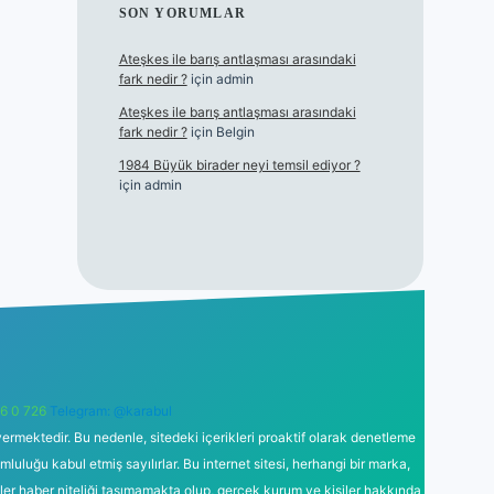
SON YORUMLAR
Ateşkes ile barış antlaşması arasındaki
fark nedir ?
için
admin
Ateşkes ile barış antlaşması arasındaki
fark nedir ?
için
Belgin
1984 Büyük birader neyi temsil ediyor ?
için
admin
6 0 726
Telegram: @karabul
ermektedir. Bu nedenle, sitedeki içerikleri proaktif olarak denetleme
uğu kabul etmiş sayılırlar. Bu internet sitesi, herhangi bir marka,
kler haber niteliği taşımamakta olup, gerçek kurum ve kişiler hakkında