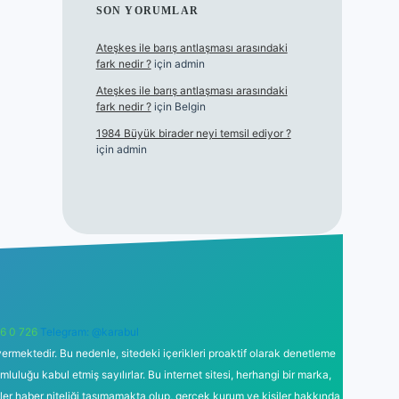
SON YORUMLAR
Ateşkes ile barış antlaşması arasındaki
fark nedir ?
için
admin
Ateşkes ile barış antlaşması arasındaki
fark nedir ?
için
Belgin
1984 Büyük birader neyi temsil ediyor ?
için
admin
6 0 726
Telegram: @karabul
ermektedir. Bu nedenle, sitedeki içerikleri proaktif olarak denetleme
uğu kabul etmiş sayılırlar. Bu internet sitesi, herhangi bir marka,
kler haber niteliği taşımamakta olup, gerçek kurum ve kişiler hakkında