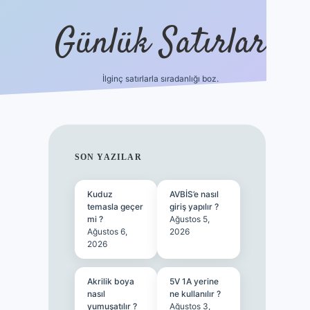
Günlük Satırlar
İlginç satırlarla sıradanlığı boz.
ilbet giriş
SIDEBAR
SON YAZILAR
Kuduz
AVBİS’e nasıl
temasla geçer
giriş yapılır ?
mi ?
Ağustos 5,
Ağustos 6,
2026
2026
Akrilik boya
5V 1A yerine
nasıl
ne kullanılır ?
yumuşatılır ?
Ağustos 3,