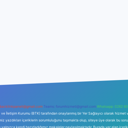
backlinkpaneli@gmail.com
Teams:
forumhizmeti@gmail.com
Whatsapp: 0262 60
i ve İletişim Kurumu (BTK) tarafından onaylanmış bir Yer Sağlayıcı olarak hizmet v
azdıkları içeriklerin sorumluluğunu taşımakta olup, siteye üye olarak bu sorumlul
e yalnızca kendi hazırladığımız makaleler paylaşılmaktadır. Burada yer alan içeri