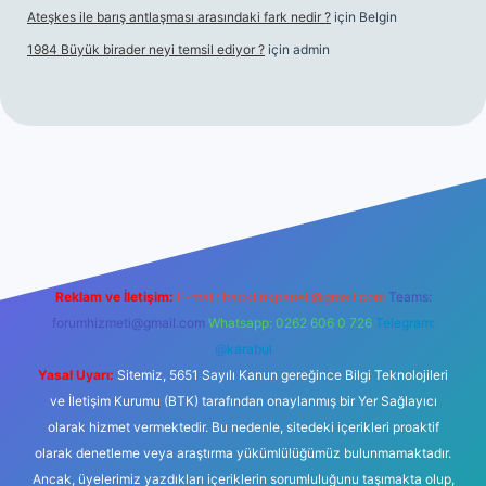
Ateşkes ile barış antlaşması arasındaki fark nedir ?
için
Belgin
1984 Büyük birader neyi temsil ediyor ?
için
admin
lbet giriş
Reklam ve İletişim:
E-mail:
backlinkpaneli@gmail.com
Teams:
forumhizmeti@gmail.com
Whatsapp: 0262 606 0 726
Telegram:
@karabul
Yasal Uyarı:
Sitemiz, 5651 Sayılı Kanun gereğince Bilgi Teknolojileri
ve İletişim Kurumu (BTK) tarafından onaylanmış bir Yer Sağlayıcı
olarak hizmet vermektedir. Bu nedenle, sitedeki içerikleri proaktif
olarak denetleme veya araştırma yükümlülüğümüz bulunmamaktadır.
Ancak, üyelerimiz yazdıkları içeriklerin sorumluluğunu taşımakta olup,