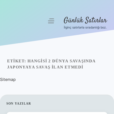
Günlük Satırlar
menüyü
aç
İlginç satırlarla sıradanlığı boz.
Anasayfa
Gizlilik Politikası
Yasal Uyarı
ETIKET:
HANGISI 2 DÜNYA SAVAŞINDA
JAPONYAYA SAVAŞ ILAN ETMEDI
Hakkımızda
Sitemap
SIDEBAR
SON YAZILAR