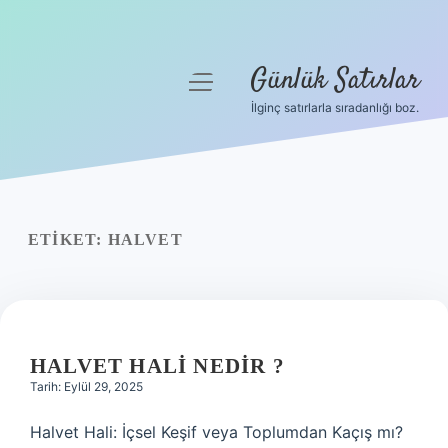
Günlük Satırlar
menüyü
aç
İlginç satırlarla sıradanlığı boz.
Anasayfa
Gizlilik Politikası
Yasal Uyarı
ETIKET:
HALVET
Hakkımızda
HALVET HALI NEDIR ?
Tarih: Eylül 29, 2025
Halvet Hali: İçsel Keşif veya Toplumdan Kaçış mı?