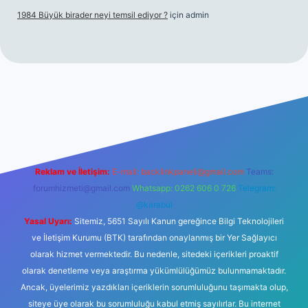
1984 Büyük birader neyi temsil ediyor ?
için
admin
iş
Reklam ve İletişim:
E-mail:
backlinkpaneli@gmail.com
Teams:
forumhizmeti@gmail.com
Whatsapp: 0262 606 0 726
Telegram:
@karabul
Yasal Uyarı:
Sitemiz, 5651 Sayılı Kanun gereğince Bilgi Teknolojileri
ve İletişim Kurumu (BTK) tarafından onaylanmış bir Yer Sağlayıcı
olarak hizmet vermektedir. Bu nedenle, sitedeki içerikleri proaktif
olarak denetleme veya araştırma yükümlülüğümüz bulunmamaktadır.
Ancak, üyelerimiz yazdıkları içeriklerin sorumluluğunu taşımakta olup,
siteye üye olarak bu sorumluluğu kabul etmiş sayılırlar. Bu internet