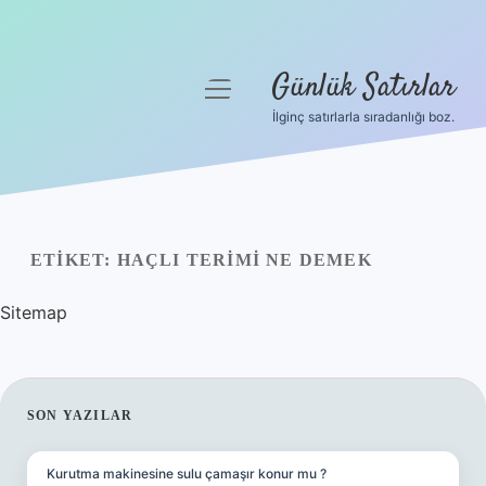
Günlük Satırlar
menüyü
aç
İlginç satırlarla sıradanlığı boz.
Anasayfa
Gizlilik Politikası
Yasal Uyarı
ETIKET:
HAÇLI TERIMI NE DEMEK
Hakkımızda
Sitemap
SIDEBAR
SON YAZILAR
Kurutma makinesine sulu çamaşır konur mu ?