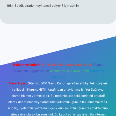
1984 Büyük birader neyi temsil ediyor ?
için
admin
iriş
Reklam ve İletişim:
E-mail:
backlinkpaneli@gmail.com
Teams:
forumhizmeti@gmail.com
Whatsapp: 0262 606 0 726
Telegram:
@karabul
Yasal Uyarı:
Sitemiz, 5651 Sayılı Kanun gereğince Bilgi Teknolojileri
ve İletişim Kurumu (BTK) tarafından onaylanmış bir Yer Sağlayıcı
olarak hizmet vermektedir. Bu nedenle, sitedeki içerikleri proaktif
olarak denetleme veya araştırma yükümlülüğümüz bulunmamaktadır.
Ancak, üyelerimiz yazdıkları içeriklerin sorumluluğunu taşımakta olup,
siteye üye olarak bu sorumluluğu kabul etmiş sayılırlar. Bu internet