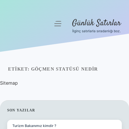
Günlük Satırlar
menüyü
aç
İlginç satırlarla sıradanlığı boz.
Anasayfa
Gizlilik Politikası
Yasal Uyarı
ETIKET:
GÖÇMEN STATÜSÜ NEDIR
Hakkımızda
Sitemap
SIDEBAR
SON YAZILAR
Turizm Bakanımız kimdir ?