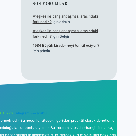
SON YORUMLAR
Ateşkes ile barış antlaşması arasındaki
fark nedir ?
için
admin
Ateşkes ile barış antlaşması arasındaki
fark nedir ?
için
Belgin
1984 Büyük birader neyi temsil ediyor ?
için
admin
6 0 726
Telegram: @karabul
ermektedir. Bu nedenle, sitedeki içerikleri proaktif olarak denetleme
uğu kabul etmiş sayılırlar. Bu internet sitesi, herhangi bir marka,
kler haber niteliği taşımamakta olup, gerçek kurum ve kişiler hakkında