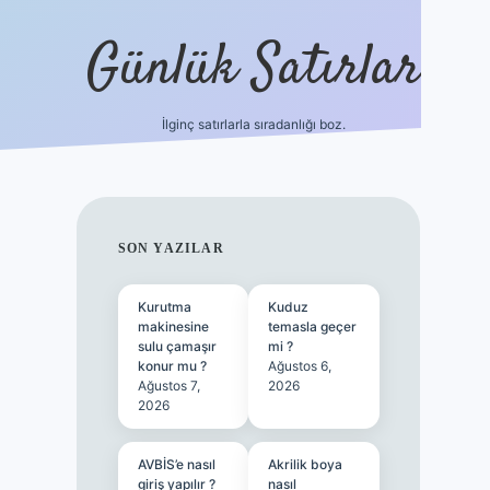
Günlük Satırlar
İlginç satırlarla sıradanlığı boz.
ilbet giriş
SIDEBAR
SON YAZILAR
Kurutma
Kuduz
makinesine
temasla geçer
sulu çamaşır
mi ?
konur mu ?
Ağustos 6,
Ağustos 7,
2026
2026
AVBİS’e nasıl
Akrilik boya
giriş yapılır ?
nasıl