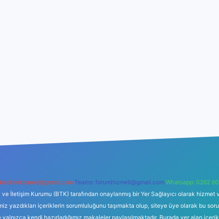
backlinkpaneli@gmail.com
Teams:
forumhizmeti@gmail.com
Whatsapp: 0262 60
i ve İletişim Kurumu (BTK) tarafından onaylanmış bir Yer Sağlayıcı olarak hizmet v
azdıkları içeriklerin sorumluluğunu taşımakta olup, siteye üye olarak bu sorumlul
e yalnızca kendi hazırladığımız makaleler paylaşılmaktadır. Burada yer alan içeri