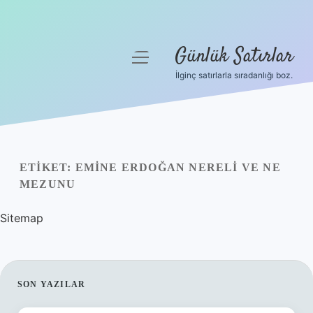
Günlük Satırlar
menüyü
aç
İlginç satırlarla sıradanlığı boz.
Anasayfa
Gizlilik Politikası
Yasal Uyarı
ETIKET:
EMINE ERDOĞAN NERELI VE NE
MEZUNU
Hakkımızda
Sitemap
SIDEBAR
SON YAZILAR