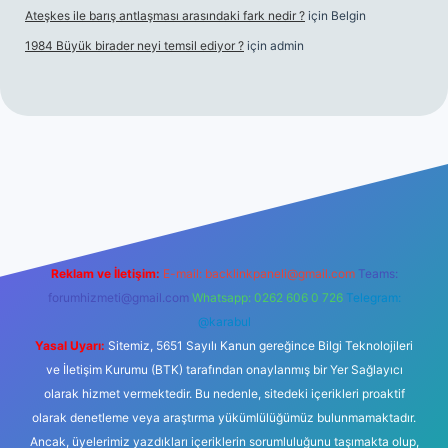
Ateşkes ile barış antlaşması arasındaki fark nedir ?
için
Belgin
1984 Büyük birader neyi temsil ediyor ?
için
admin
iriş
Reklam ve İletişim:
E-mail:
backlinkpaneli@gmail.com
Teams:
forumhizmeti@gmail.com
Whatsapp: 0262 606 0 726
Telegram:
@karabul
Yasal Uyarı:
Sitemiz, 5651 Sayılı Kanun gereğince Bilgi Teknolojileri
ve İletişim Kurumu (BTK) tarafından onaylanmış bir Yer Sağlayıcı
olarak hizmet vermektedir. Bu nedenle, sitedeki içerikleri proaktif
olarak denetleme veya araştırma yükümlülüğümüz bulunmamaktadır.
Ancak, üyelerimiz yazdıkları içeriklerin sorumluluğunu taşımakta olup,