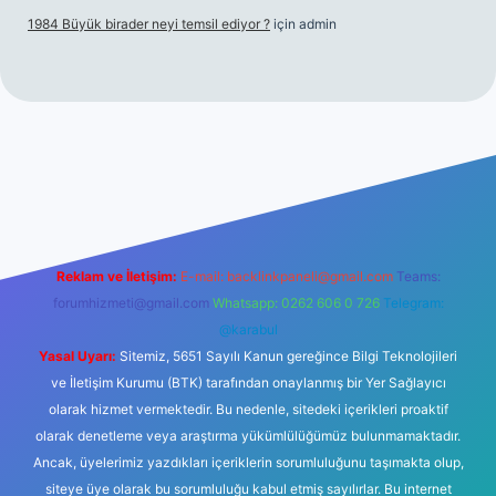
1984 Büyük birader neyi temsil ediyor ?
için
admin
iriş
Reklam ve İletişim:
E-mail:
backlinkpaneli@gmail.com
Teams:
forumhizmeti@gmail.com
Whatsapp: 0262 606 0 726
Telegram:
@karabul
Yasal Uyarı:
Sitemiz, 5651 Sayılı Kanun gereğince Bilgi Teknolojileri
ve İletişim Kurumu (BTK) tarafından onaylanmış bir Yer Sağlayıcı
olarak hizmet vermektedir. Bu nedenle, sitedeki içerikleri proaktif
olarak denetleme veya araştırma yükümlülüğümüz bulunmamaktadır.
Ancak, üyelerimiz yazdıkları içeriklerin sorumluluğunu taşımakta olup,
siteye üye olarak bu sorumluluğu kabul etmiş sayılırlar. Bu internet