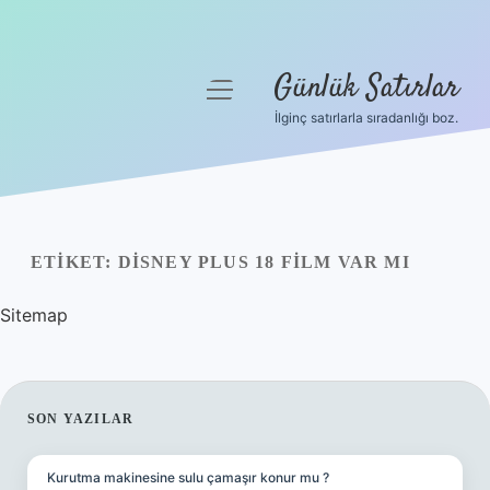
Günlük Satırlar
menüyü
aç
İlginç satırlarla sıradanlığı boz.
Anasayfa
Gizlilik Politikası
Yasal Uyarı
ETIKET:
DISNEY PLUS 18 FILM VAR MI
Hakkımızda
Sitemap
SIDEBAR
SON YAZILAR
Kurutma makinesine sulu çamaşır konur mu ?