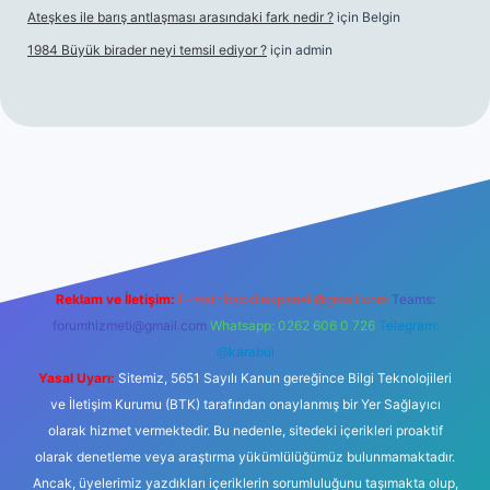
Ateşkes ile barış antlaşması arasındaki fark nedir ?
için
Belgin
1984 Büyük birader neyi temsil ediyor ?
için
admin
iriş
Reklam ve İletişim:
E-mail:
backlinkpaneli@gmail.com
Teams:
forumhizmeti@gmail.com
Whatsapp: 0262 606 0 726
Telegram:
@karabul
Yasal Uyarı:
Sitemiz, 5651 Sayılı Kanun gereğince Bilgi Teknolojileri
ve İletişim Kurumu (BTK) tarafından onaylanmış bir Yer Sağlayıcı
olarak hizmet vermektedir. Bu nedenle, sitedeki içerikleri proaktif
olarak denetleme veya araştırma yükümlülüğümüz bulunmamaktadır.
Ancak, üyelerimiz yazdıkları içeriklerin sorumluluğunu taşımakta olup,