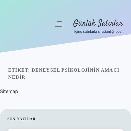
Günlük Satırlar
menüyü
aç
İlginç satırlarla sıradanlığı boz.
Anasayfa
Gizlilik Politikası
Yasal Uyarı
ETIKET:
DENEYSEL PSIKOLOJININ AMACI
NEDIR
Hakkımızda
Sitemap
SIDEBAR
SON YAZILAR