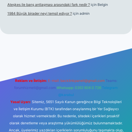
Ateşkes ile barış antlaşması arasındaki fark nedir ?
için
Belgin
1984 Büyük birader neyi temsil ediyor ?
için
admin
iş
Reklam ve İletişim:
E-mail:
backlinkpaneli@gmail.com
Teams:
forumhizmeti@gmail.com
Whatsapp: 0262 606 0 726
Telegram:
@karabul
Yasal Uyarı:
Sitemiz, 5651 Sayılı Kanun gereğince Bilgi Teknolojileri
ve İletişim Kurumu (BTK) tarafından onaylanmış bir Yer Sağlayıcı
olarak hizmet vermektedir. Bu nedenle, sitedeki içerikleri proaktif
olarak denetleme veya araştırma yükümlülüğümüz bulunmamaktadır.
Ancak, üyelerimiz yazdıkları içeriklerin sorumluluğunu taşımakta olup,