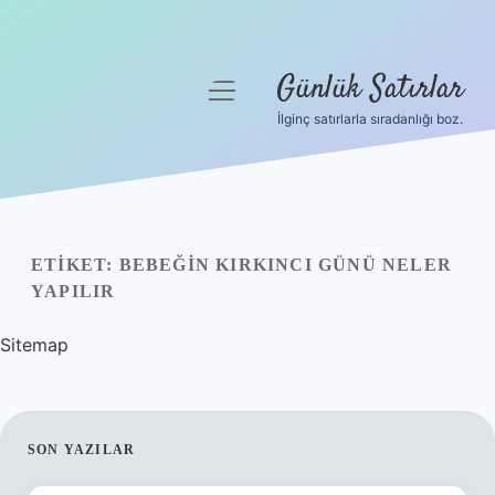
Günlük Satırlar
menüyü
aç
İlginç satırlarla sıradanlığı boz.
Anasayfa
Gizlilik Politikası
Yasal Uyarı
ETIKET:
BEBEĞIN KIRKINCI GÜNÜ NELER
YAPILIR
Hakkımızda
Sitemap
SIDEBAR
SON YAZILAR