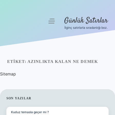
Günlük Satırlar
menüyü
aç
İlginç satırlarla sıradanlığı boz.
Anasayfa
Gizlilik Politikası
Yasal Uyarı
ETIKET:
AZINLIKTA KALAN NE DEMEK
Hakkımızda
Sitemap
SIDEBAR
SON YAZILAR
Kuduz temasla geçer mi ?