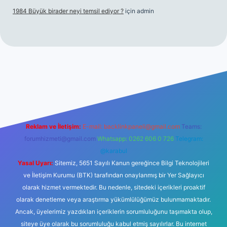
1984 Büyük birader neyi temsil ediyor ?
için
admin
giriş
Reklam ve İletişim:
E-mail:
backlinkpaneli@gmail.com
Teams:
forumhizmeti@gmail.com
Whatsapp: 0262 606 0 726
Telegram:
@karabul
Yasal Uyarı:
Sitemiz, 5651 Sayılı Kanun gereğince Bilgi Teknolojileri
ve İletişim Kurumu (BTK) tarafından onaylanmış bir Yer Sağlayıcı
olarak hizmet vermektedir. Bu nedenle, sitedeki içerikleri proaktif
olarak denetleme veya araştırma yükümlülüğümüz bulunmamaktadır.
Ancak, üyelerimiz yazdıkları içeriklerin sorumluluğunu taşımakta olup,
siteye üye olarak bu sorumluluğu kabul etmiş sayılırlar. Bu internet