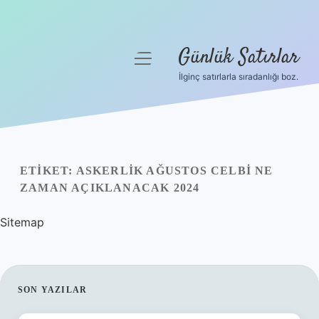
Günlük Satırlar
menüyü
aç
İlginç satırlarla sıradanlığı boz.
Anasayfa
Gizlilik Politikası
Yasal Uyarı
ETIKET:
ASKERLIK AĞUSTOS CELBI NE
ZAMAN AÇIKLANACAK 2024
Hakkımızda
Sitemap
SIDEBAR
SON YAZILAR