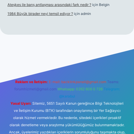
Ateşkes ile barış antlaşması arasındaki fark nedir ?
için
Belgin
1984 Büyük birader neyi temsil ediyor ?
için
admin
iriş
Reklam ve İletişim:
E-mail:
backlinkpaneli@gmail.com
Teams:
forumhizmeti@gmail.com
Whatsapp: 0262 606 0 726
Telegram:
@karabul
Yasal Uyarı:
Sitemiz, 5651 Sayılı Kanun gereğince Bilgi Teknolojileri
ve İletişim Kurumu (BTK) tarafından onaylanmış bir Yer Sağlayıcı
olarak hizmet vermektedir. Bu nedenle, sitedeki içerikleri proaktif
olarak denetleme veya araştırma yükümlülüğümüz bulunmamaktadır.
Ancak, üyelerimiz yazdıkları içeriklerin sorumluluğunu taşımakta olup,