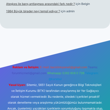
Ateşkes ile barış antlaşması arasındaki fark nedir ?
için
Belgin
1984 Büyük birader neyi temsil ediyor ?
için
admin
giriş
Reklam ve İletişim:
E-mail:
backlinkpaneli@gmail.com
Teams:
forumhizmeti@gmail.com
Whatsapp: 0262 606 0 726
Telegram:
@karabul
Yasal Uyarı:
Sitemiz, 5651 Sayılı Kanun gereğince Bilgi Teknolojileri
ve İletişim Kurumu (BTK) tarafından onaylanmış bir Yer Sağlayıcı
olarak hizmet vermektedir. Bu nedenle, sitedeki içerikleri proaktif
olarak denetleme veya araştırma yükümlülüğümüz bulunmamaktadır.
Ancak, üyelerimiz yazdıkları içeriklerin sorumluluğunu taşımakta olup,