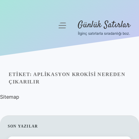
Günlük Satırlar
menüyü
aç
İlginç satırlarla sıradanlığı boz.
Anasayfa
Gizlilik Politikası
Yasal Uyarı
ETIKET:
APLIKASYON KROKISI NEREDEN
ÇIKARILIR
Hakkımızda
Sitemap
SIDEBAR
SON YAZILAR