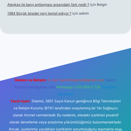
Ateşkes ile barış antlaşması arasındaki fark nedir ?
için
Belgin
1984 Büyük birader neyi temsil ediyor ?
için
admin
iriş
Reklam ve İletişim:
E-mail:
backlinkpaneli@gmail.com
Teams:
forumhizmeti@gmail.com
Whatsapp: 0262 606 0 726
Telegram:
@karabul
Yasal Uyarı:
Sitemiz, 5651 Sayılı Kanun gereğince Bilgi Teknolojileri
ve İletişim Kurumu (BTK) tarafından onaylanmış bir Yer Sağlayıcı
olarak hizmet vermektedir. Bu nedenle, sitedeki içerikleri proaktif
olarak denetleme veya araştırma yükümlülüğümüz bulunmamaktadır.
Ancak, üyelerimiz yazdıkları içeriklerin sorumluluğunu taşımakta olup,