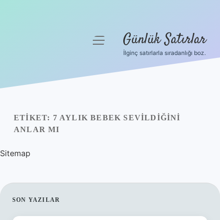
Günlük Satırlar
menüyü
aç
İlginç satırlarla sıradanlığı boz.
Anasayfa
Gizlilik Politikası
Yasal Uyarı
ETIKET:
7 AYLIK BEBEK SEVILDIĞINI
ANLAR MI
Hakkımızda
Sitemap
SIDEBAR
SON YAZILAR