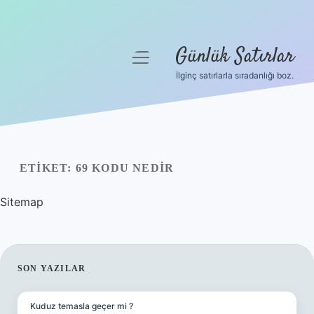
Günlük Satırlar
menüyü
aç
İlginç satırlarla sıradanlığı boz.
Anasayfa
Gizlilik Politikası
Yasal Uyarı
ETIKET:
69 KODU NEDIR
Hakkımızda
Sitemap
SIDEBAR
SON YAZILAR
Kuduz temasla geçer mi ?