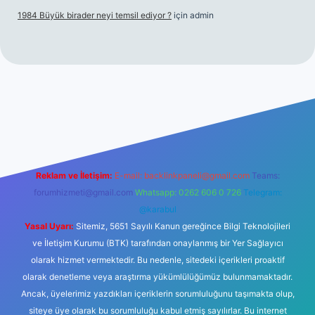
1984 Büyük birader neyi temsil ediyor ?
için
admin
iriş
Reklam ve İletişim:
E-mail:
backlinkpaneli@gmail.com
Teams:
forumhizmeti@gmail.com
Whatsapp: 0262 606 0 726
Telegram:
@karabul
Yasal Uyarı:
Sitemiz, 5651 Sayılı Kanun gereğince Bilgi Teknolojileri
ve İletişim Kurumu (BTK) tarafından onaylanmış bir Yer Sağlayıcı
olarak hizmet vermektedir. Bu nedenle, sitedeki içerikleri proaktif
olarak denetleme veya araştırma yükümlülüğümüz bulunmamaktadır.
Ancak, üyelerimiz yazdıkları içeriklerin sorumluluğunu taşımakta olup,
siteye üye olarak bu sorumluluğu kabul etmiş sayılırlar. Bu internet