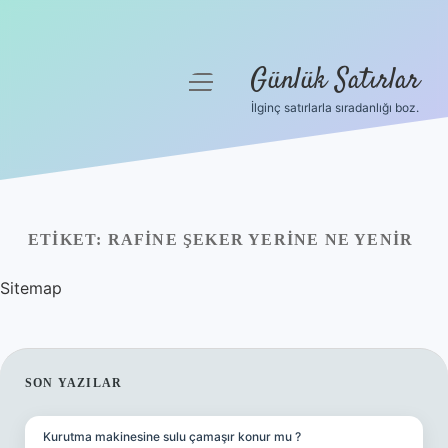
Günlük Satırlar
menüyü
aç
İlginç satırlarla sıradanlığı boz.
Anasayfa
Gizlilik Politikası
Yasal Uyarı
ETIKET:
RAFINE ŞEKER YERINE NE YENIR
Hakkımızda
Sitemap
SIDEBAR
SON YAZILAR
Kurutma makinesine sulu çamaşır konur mu ?