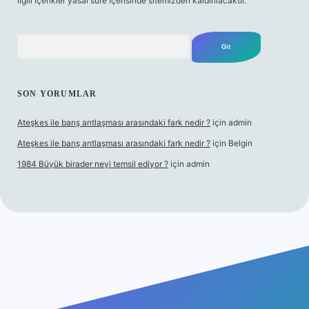
ilgili içerikler yasal süre içerisinde sitemizden kaldırılacaktır.
Arama
SON YORUMLAR
Ateşkes ile barış antlaşması arasındaki fark nedir ?
için
admin
Ateşkes ile barış antlaşması arasındaki fark nedir ?
için
Belgin
1984 Büyük birader neyi temsil ediyor ?
için
admin
riş