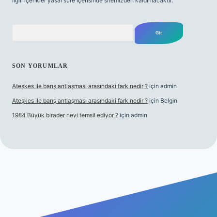
ilgili içerikler yasal süre içerisinde sitemizden kaldırılacaktır.
Arama
SON YORUMLAR
Ateşkes ile barış antlaşması arasındaki fark nedir ?
için
admin
Ateşkes ile barış antlaşması arasındaki fark nedir ?
için
Belgin
1984 Büyük birader neyi temsil ediyor ?
için
admin
riş