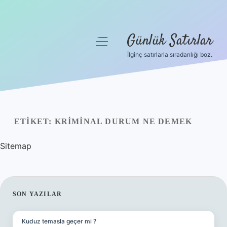
Günlük Satırlar
menüyü
aç
İlginç satırlarla sıradanlığı boz.
Anasayfa
Gizlilik Politikası
Yasal Uyarı
ETIKET:
KRIMINAL DURUM NE DEMEK
Hakkımızda
Sitemap
SIDEBAR
SON YAZILAR
Kuduz temasla geçer mi ?