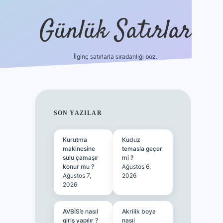
Günlük Satırlar
İlginç satırlarla sıradanlığı boz.
ilbet giriş
SIDEBAR
SON YAZILAR
Kurutma
Kuduz
makinesine
temasla geçer
sulu çamaşır
mi ?
konur mu ?
Ağustos 6,
Ağustos 7,
2026
2026
AVBİS’e nasıl
Akrilik boya
giriş yapılır ?
nasıl