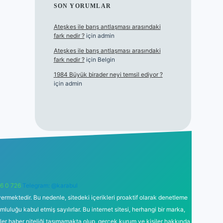
SON YORUMLAR
Ateşkes ile barış antlaşması arasındaki
fark nedir ?
için
admin
Ateşkes ile barış antlaşması arasındaki
fark nedir ?
için
Belgin
1984 Büyük birader neyi temsil ediyor ?
için
admin
6 0 726
Telegram: @karabul
ermektedir. Bu nedenle, sitedeki içerikleri proaktif olarak denetleme
uğu kabul etmiş sayılırlar. Bu internet sitesi, herhangi bir marka,
kler haber niteliği taşımamakta olup, gerçek kurum ve kişiler hakkında