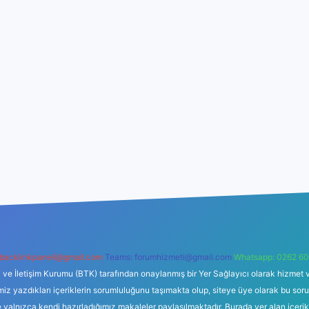
backlinkpaneli@gmail.com
Teams:
forumhizmeti@gmail.com
Whatsapp: 0262 60
i ve İletişim Kurumu (BTK) tarafından onaylanmış bir Yer Sağlayıcı olarak hizmet v
azdıkları içeriklerin sorumluluğunu taşımakta olup, siteye üye olarak bu sorumlul
e yalnızca kendi hazırladığımız makaleler paylaşılmaktadır. Burada yer alan içeri