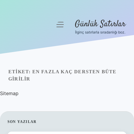
Günlük Satırlar
menüyü
aç
İlginç satırlarla sıradanlığı boz.
Anasayfa
Gizlilik Politikası
Yasal Uyarı
ETIKET:
EN FAZLA KAÇ DERSTEN BÜTE
GIRILIR
Hakkımızda
Sitemap
SIDEBAR
SON YAZILAR