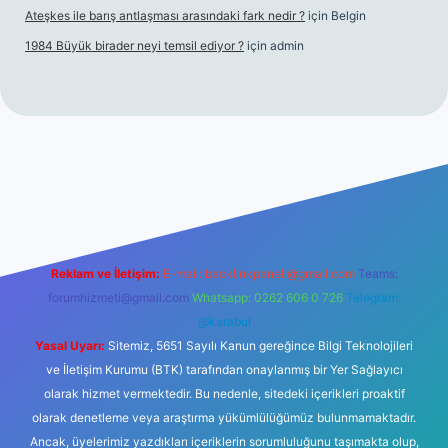
Ateşkes ile barış antlaşması arasındaki fark nedir ?
için
Belgin
1984 Büyük birader neyi temsil ediyor ?
için
admin
iriş
Reklam ve İletişim:
E-mail:
backlinkpaneli@gmail.com
Teams:
forumhizmeti@gmail.com
Whatsapp: 0262 606 0 726
Telegram:
@karabul
Yasal Uyarı:
Sitemiz, 5651 Sayılı Kanun gereğince Bilgi Teknolojileri
ve İletişim Kurumu (BTK) tarafından onaylanmış bir Yer Sağlayıcı
olarak hizmet vermektedir. Bu nedenle, sitedeki içerikleri proaktif
olarak denetleme veya araştırma yükümlülüğümüz bulunmamaktadır.
Ancak, üyelerimiz yazdıkları içeriklerin sorumluluğunu taşımakta olup,